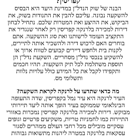
קפריסין?
הבנה של שוק הנדל"ן במדינת היעד היא הבסיס
להשקעה נבונה. עליכם להבין את התנודות בשוק, את
הביקוש, את ההיצע ואת המטרות שלכם. נתחיל לבחון
דירות למכירה בלרנקה קפריסין רק לאחר שנגדיר את
התקציב העומד לרשותנו ואת סוג ההשקעה. אתם
בוחרים האם לרכוש דירה ולהשכיר אותה לתיירים,
לקנות בית ולחפש דיירים קבועים לטווח ארוך או
להשקיע בנכסי נדל"ן מסחריים. השקעת נדל"ן הן
תוספת משתלמת לכל תיק השקעות. תהיו חכמים
ותקפידו לקבל את כל המידע כולל עלויות נלוות
ותשלומי מס.
מה כדאי שתדעו על לרנקה לקראת השקעה?
העיר לרנקה היא עיר נמל בקפריסין, שדה התעופה
הבינלאומי שממוקם בעיר הופך אותה ליעד תיירותי
מבוקש. דירות למכירה בלרנקה קפריסין נמכרות באזורי
התיירות כמו לחמניות טריות, משקיעים פרטיים וגופים
עסקיים מובילים מכל רחבי העולם ממהרים לסגור
עסקאות בלרנקה במטרה ליהנות מתשואות גבוהות