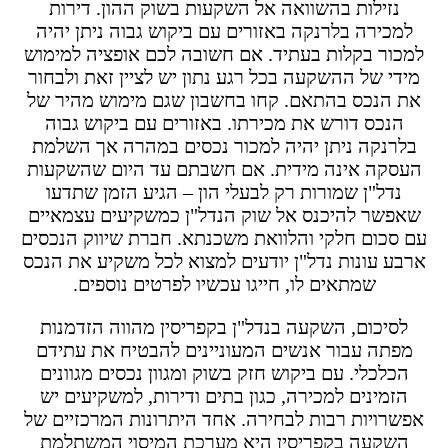
נזילות בהשוואה אל השקעות בשוק ההון. דירות
למכירה בלרנקה באזורים עם ביקוש גבוה ניתן יהיה
למכור בקלות בעתיד. אם חשובה לכם אופציה למימוש
מידי של ההשקעה בכל רגע נתון יש לציין זאת ולבחור
את הנכס בהתאם. קחו בחשבון שגם מימוש מהיר של
הנכס דורש את מכירתו. באזורים עם ביקוש גבוה
בלרנקה ניתן יהיה למכור נכסים במהרה אך השלמת
העסקה אינה מידית. אם חשבתם עד היום שהשקעות
נדל"ן שמורות רק לבעלי הון – הגיע הזמן שתדעו
שאפשר להיכנס אל שוק הנדל"ן כמשקיעים עצמאיים
עם סכום חלקי והלוואת משכנתא. חברת שיווק הנכסים
ארבע עונות נדל"ן יודעים למצוא לכל משקיע את הנכס
שמתאים לו, חייגו עכשיו לפרטים נוספים.
לסיכום, השקעה בנדל"ן בקפריסין מהווה הזדמנות
מפתה עבור אנשים המעוניינים להבטיח את עתידם
הכלכלי. עם ביקוש חזק בשוק ומגוון נכסים מגוונים
הזמינים למכירה, כגון בתים ודירות, למשקיעים יש
אפשרויות רבות לבחירה. אחד היתרונות המרכזיים של
השקעה בקפריסין היא מערכת המיסוי המשתלמת