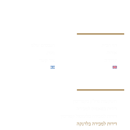
התקשרו אלינו
שלחו לנו מייל
וואטסאפ
077-740-8300
info@fourseasonsreg.com
שלחו לנו וואטסאפ
ניווט מהיר
דף הבית
הנכסים שלנו
אודות
מגזין
קריירה
צור קשר
English
עברית
שירותינו
השקעות נדל"ן בקפריסין
דירות בפאפוס למכירה
דירות למכירה בלימסול קפריסין
דירות למכירה בלרנקה