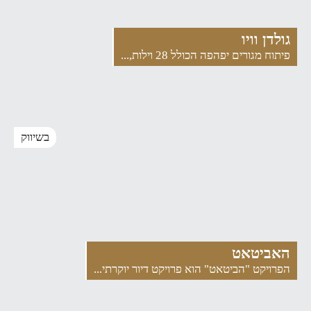
גולדן וויו
פיתוח מגורים יפהפה הכולל 28 וילות,...
בשיווק
האביטאט
הפרויקט "הביטאט" הוא פרויקט דיור יוקרתי...