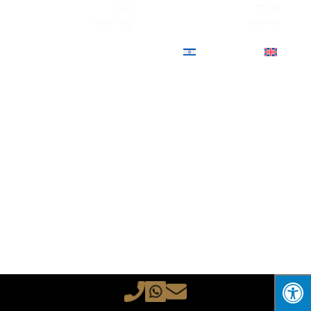
אודות
מגזין
קריירה
צור קשר
English
עברית
(
אנגלית
)
מובהר כי החברה הינה חברת שיווק נכסים בלבד, לא
גוף מתווך ולא גורם מתווך. מובהר בזאת כי החברה
אינה גובה דמי תיווך מהלקוח או שום תגמול מהלקוח,
לחברה יש הסכמי סחר מול היזמים המוצגים באתר
והינה משווקת הנכסים הרשמית של היזמים המוצגים.
מובהר כי המידע המוצג באתר זה מוצג לצרכים
שיווקים בלבד ואינו מהוה תחליף – בשום צורה ואופן –
לייעוץ מקצועי, כן מובהר כי אין המידע המוצג באתר זה
מהווה הצעה או הזמנה כל שהיא לרכישת נכס כל
שהוא או זכות כל שהיא וכי על כל המעוניין לפעול
בהקשר למידע שמוצג באתר לעשות זאת רק לאחר
קבלת ייעוץ מקצועי אישי נפרד.