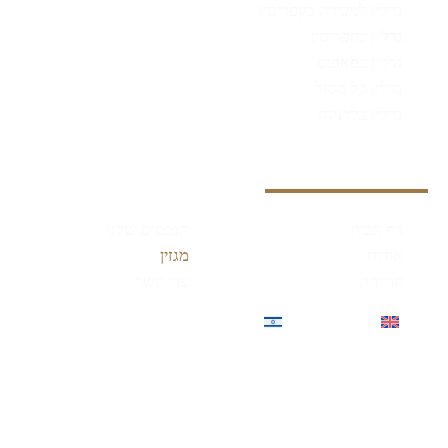
נדל״ן למכירה בקפריסין
נדל״ן בקפריסין
נדל״ן בפאפוס
נדל״ן בלימסול
נדל״ן בלרנקה
מידע נוסף
דף הבית
הנכסים שלנו
אודות
מגזין
קריירה
צור קשר
English
עברית
(
אנגלית
)
מובהר כי החברה הינה חברת שיווק נכסים בלבד, לא