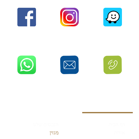
נווט לכתובת
עקבו אחרנו
עשו לנו לייק
לחצו לניווט
האינסטגרם שלנו
בואו להיות חברים
בלחיצה
שלנו
התקשרו אלינו
שלחו לנו מייל
וואטסאפ
077-740-8300
info@fourseasonsreg.com
שלחו לנו וואטסאפ
ניווט מהיר
דף הבית
הנכסים שלנו
אודות
מגזין