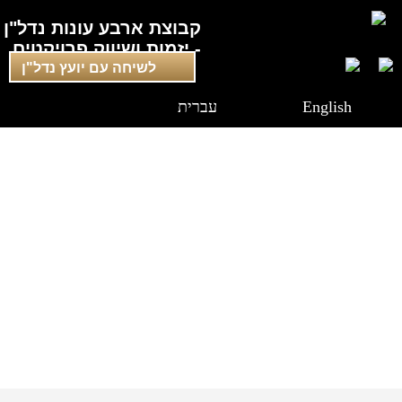
קבוצת ארבע עונות נדל"ן
- יזמות ושיווק פרויקטים
לשיחה עם יועץ נדל"ן
English
עברית