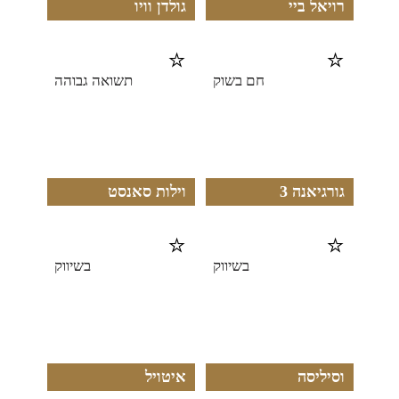
רויאל ביי
גולדן וויו
⭐
⭐
חם בשוק
תשואה גבוהה
גורגיאנה 3
וילות סאנסט
⭐
⭐
בשיווק
בשיווק
וסיליסה
איטויל